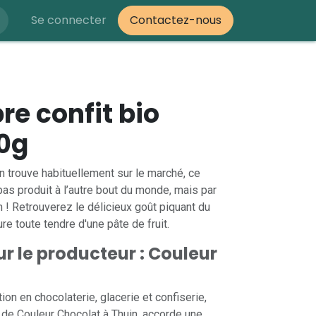
Se connecter
Contactez-nous
e confit bio
0g
n trouve habituellement sur le marché, ce
pas produit à l’autre bout du monde, mais par
n ! Retrouverez le délicieux goût piquant du
re toute tendre d'une pâte de fruit.
sur le producteur : Couleur
ion en chocolaterie, glacerie et confiserie,
r de Couleur Chocolat à Thuin, accorde une