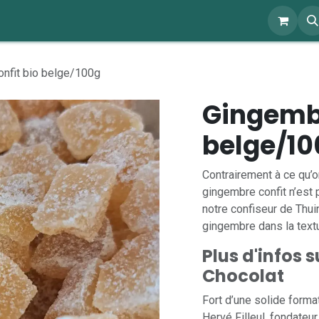
ents
À propos
Blog
Webshop
nfit bio belge/100g
Gingembr
belge/10
Contrairement à ce qu’o
gingembre confit n’est 
notre confiseur de Thui
gingembre dans la textu
Plus d'infos 
Chocolat
Fort d’une solide format
Hervé Filleul, fondateu