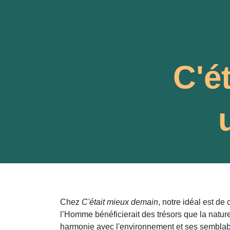
Se rendre au contenu
Accueil
Nos ateliers et év
C'é
Chez
C'était mieux demain
, notre idéal est d
l’Homme bénéficierait des trésors que la nature 
harmonie avec l'environnement et ses semblabl