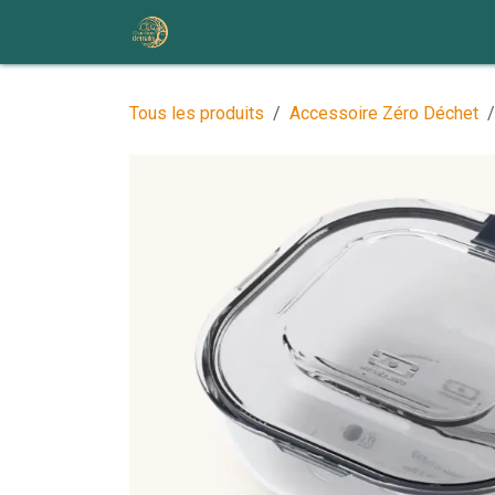
Se rendre au contenu
Accueil
Nos ateliers et événem
Tous les produits
Accessoire Zéro Déchet