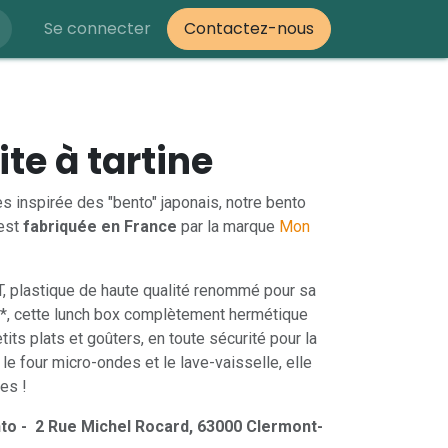
Se connecter
Contactez-nous
te à tartine
nes inspirée des "bento" japonais, notre bento
 est
fabriquée en France
par la marque
Mon
T, plastique de haute qualité renommé pour sa
*, cette lunch box complètement hermétique
tits plats et goûters, en toute sécurité pour la
le four micro-ondes et le lave-vaisselle, elle
es !
to -
2 Rue Mic​hel Rocard, 63000 Clermont-