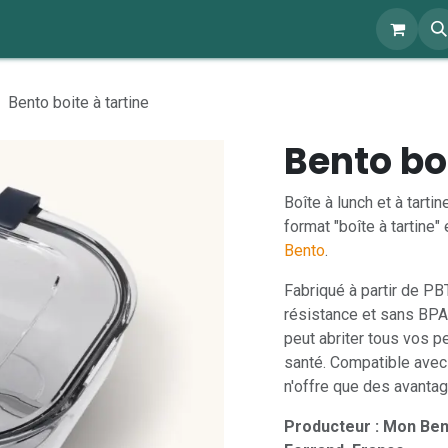
ents
À propos
Blog
Webshop
Bento boite à tartine
Bento boi
Boîte à lunch et à tarti
format "boîte à tartine"
Bento
.
Fabriqué à partir de PB
résistance et sans BPA
peut abriter tous vos pe
santé. Compatible avec 
n'offre que des avantag
Producteur : Mon Ben