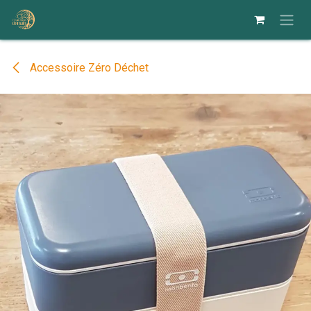
Se rendre au contenu
Accessoire Zéro Déchet