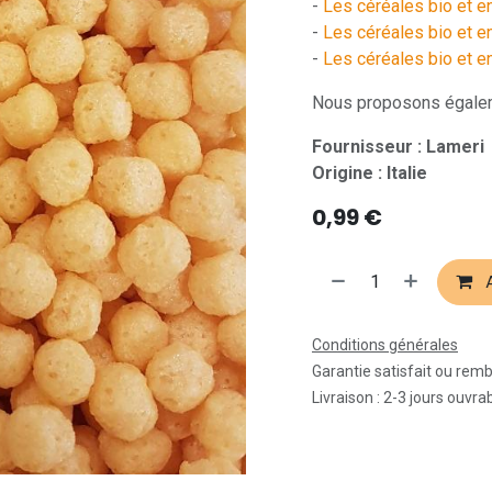
-
Les céréales bio et en
-
Les céréales bio et en
-
Les céréales bio et e
Nous proposons égalem
Fournisseur : Lameri
Origine : Italie
0,99
€
A
Conditions générales
Garantie satisfait ou rem
Livraison : 2-3 jours ouvra