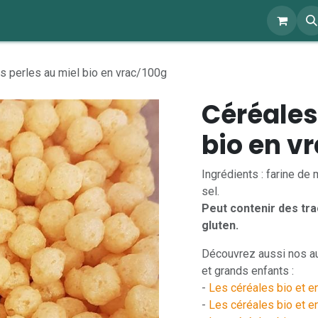
ents
À propos
Blog
Webshop
s perles au miel bio en vrac/100g
Céréales
bio en v
Ingrédients : farine de 
sel.
Peut contenir des trac
gluten.
Découvrez aussi nos aut
et grands enfants :
-
Les céréales bio et e
-
Les céréales bio et en