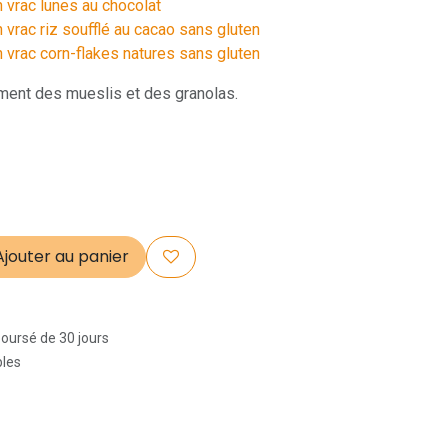
 vrac lunes au chocolat
 vrac riz soufflé au cacao sans gluten
n vrac corn-flakes natures sans gluten
ent des mueslis et des granolas.
jouter au panier
boursé de 30 jours
bles