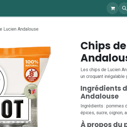
ents
À propos
Blog
Webshop
e Lucien Andalouse
Chips de
Andalou
Les chips de Lucien An
un croquant inégalable 
Ingrédients 
Andalouse
Ingrédients : pommes de
épices, sucre, oignon, 
À propos du p