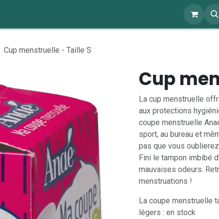
ents
À propos
Blog
Webshop
Cup menstruelle - Taille S
Cup mens
La cup menstruelle off
aux protections hygiéniqu
coupe menstruelle Anaé
sport, au bureau et mêm
pas que vous oublierez 
Fini le tampon imbibé d'
mauvaises odeurs. Retr
menstruations !
La coupe menstruelle ta
légers : en stock