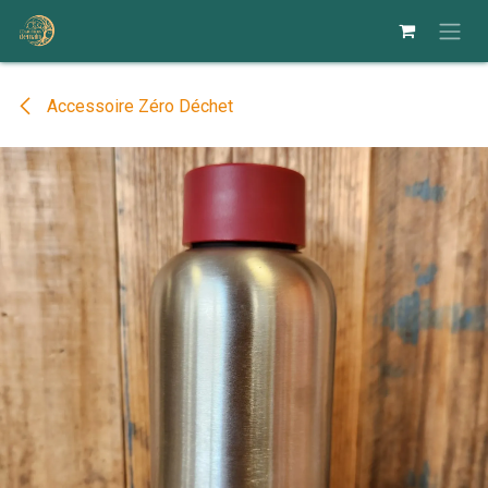
Se rendre au contenu
Accessoire Zéro Déchet