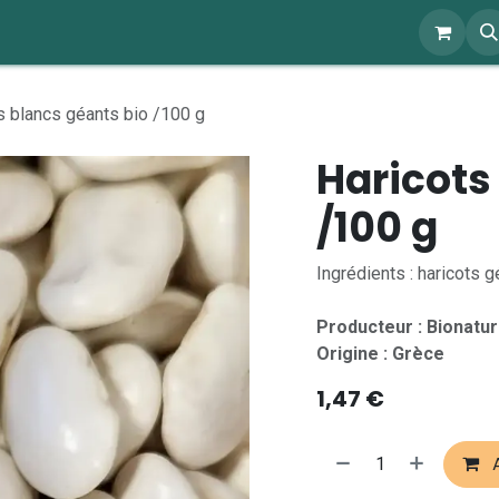
ents
À propos
Blog
Webshop
s blancs géants bio /100 g
Haricots
/100 g
Ingrédients : haricots g
Producteur : Bionatur
Origine : Grèce
1,47
€
A