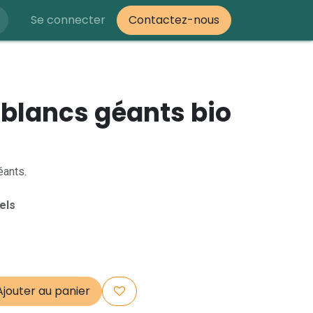
Se connecter
Contactez-nous
 blancs géants bio
éants.
els
jouter au panier