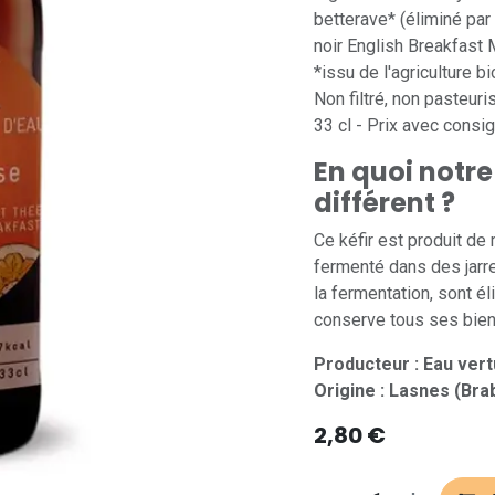
betterave* (éliminé par 
noir English Breakfast 
*issu de l'agriculture b
Non filtré, non pasteuri
33 cl - Prix avec consi
En quoi notre 
différent ?
Ce kéfir est produit de
fermenté dans des jarre
la fermentation, sont é
conserve tous ses bienf
Producteur : Eau ver
Origine : Lasnes (Bra
2,80
€