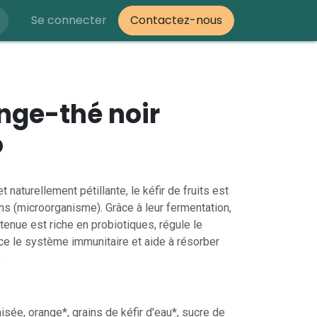
Se connecter
Contactez-nous
ange-thé noir
o
aturellement pétillante, le kéfir de fruits est
ins (microorganisme). Grâce à leur fermentation,
tenue est riche en probiotiques, régule le
orce le système immunitaire et aide à résorber
.
isée, orange*, grains de kéfir d'eau*, sucre de