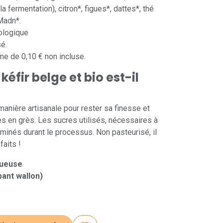
la fermentation), citron*, figues*, dattes*, thé
Madn*.
iologique
sé.
gne de 0,10 € non incluse.
kéfir belge et bio est-il
 manière artisanale pour rester sa finesse et
s en grès. Les sucres utilisés, nécessaires à
liminés durant le processus. Non pasteurisé, il
aits !
tueuse
bant wallon)