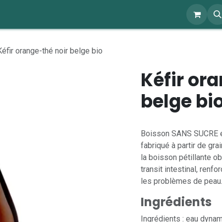
ents
À propos
Blog
Webshop
Kéfir orange-thé noir belge bio
Kéfir or
belge bi
Boisson SANS SUCRE et n
fabriqué à partir de gra
la boisson pétillante ob
transit intestinal, renf
les problèmes de peau
Ingrédients
Ingrédients : eau dynam