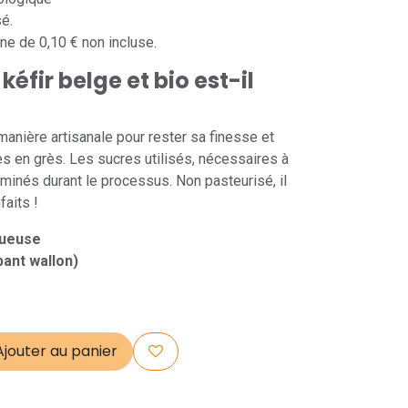
sé.
gne de 0,10 € non incluse.
kéfir belge et bio est-il
 manière artisanale pour rester sa finesse et
s en grès. Les sucres utilisés, nécessaires à
liminés durant le processus. Non pasteurisé, il
aits !
tueuse
bant wallon)
jouter au panier