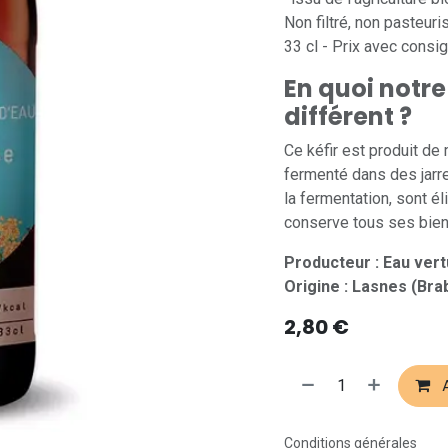
Non filtré, non pasteuri
33 cl - Prix avec consi
En quoi notre 
différent ?
Ce kéfir est produit de
fermenté dans des jarre
la fermentation, sont é
conserve tous ses bienf
Producteur : Eau ver
Origine : Lasnes (Bra
2,80
€
A
Conditions générales