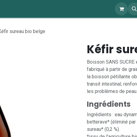
ents
À propos
Blog
Webshop
Kéfir sureau bio belge
Kéfir su
Boisson SANS SUCRE et n
fabriqué à partir de gra
la boisson pétillante ob
transit intestinal, renf
les problèmes de peau
Ingrédients
Ingrédients : eau dynami
betterave* (éliminé par 
sureau* (0,2 %).
*issu de l'agriculture b