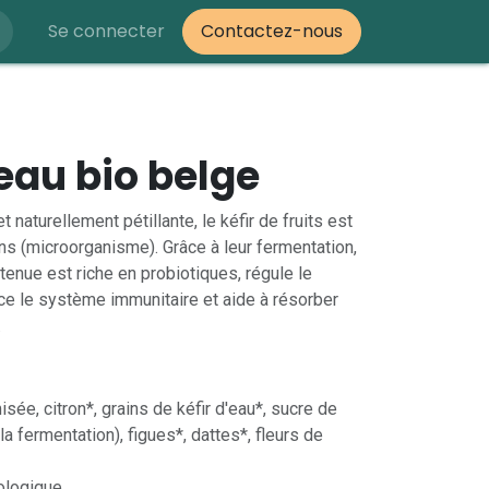
Se connecter
Contactez-nous
reau bio belge
aturellement pétillante, le kéfir de fruits est
ins (microorganisme). Grâce à leur fermentation,
tenue est riche en probiotiques, régule le
orce le système immunitaire et aide à résorber
.
sée, citron*, grains de kéfir d'eau*, sucre de
la fermentation), figues*, dattes*, fleurs de
iologique