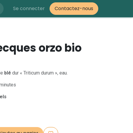
Se connecter
Contactez-nous
ecques orzo bio
de
blé
dur « Triticum durum », eau.
 minutes
els