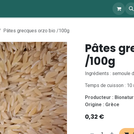
ents
À propos
Blog
Webshop
Pâtes grecques orzo bio /100g
Pâtes gr
/100g
Ingrédients : semoule 
Temps de cuisson : 10
Producteur : Bionatur
Origine : Grèce
0,32
€