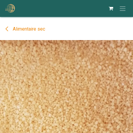
Se rendre au contenu
Alimentaire sec