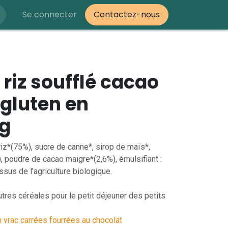
Se connecter
Contactez-nous
 riz soufflé cacao
 gluten en
0g
 riz*(75%), sucre de canne*, sirop de maïs*,
 poudre de cacao maigre*(2,6%), émulsifiant :
Issus de l’agriculture biologique.
res céréales pour le petit déjeuner des petits
n vrac carrées fourrées au chocolat