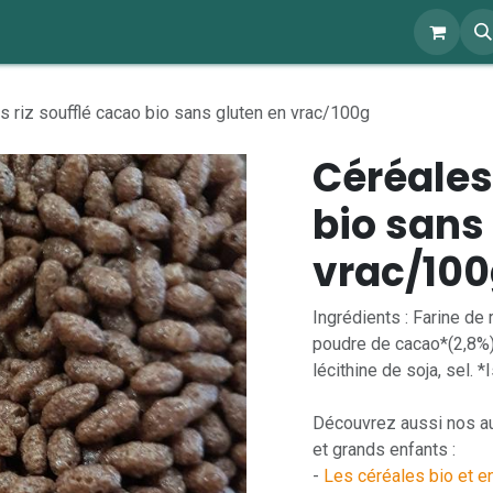
ents
À propos
Blog
Webshop
s riz soufflé cacao bio sans gluten en vrac/100g
Céréales
bio sans
vrac/10
Ingrédients : Farine de
poudre de cacao*(2,8%),
lécithine de soja, sel. *
Découvrez aussi nos aut
et grands enfants :
-
Les céréales bio et e