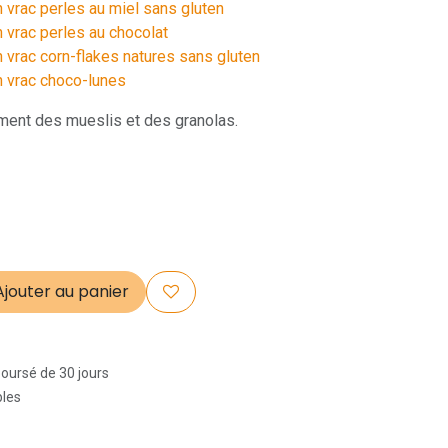
 vrac perles au miel sans gluten
 vrac perles au chocolat
n vrac corn-flakes natures sans gluten
n vrac choco-lunes
ent des mueslis et des granolas.
jouter au panier
boursé de 30 jours
bles