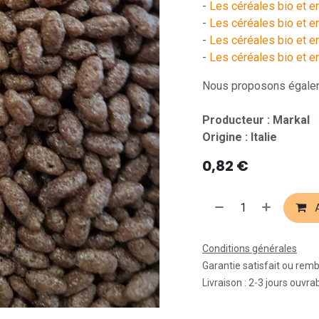
-
Les céréales bio et en
-
Les céréales bio et en
-
Les céréales bio et e
-
Les céréales bio et e
Nous proposons égalem
Producteur : Markal
Origine : Italie
0,82
€
A
Conditions générales
Garantie satisfait ou rem
Livraison : 2-3 jours ouvra