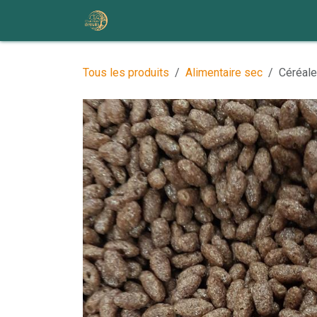
Se rendre au contenu
Accueil
Nos ateliers et événem
Tous les produits
Alimentaire sec
Céréale