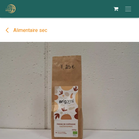
Se rendre au contenu
Alimentaire sec