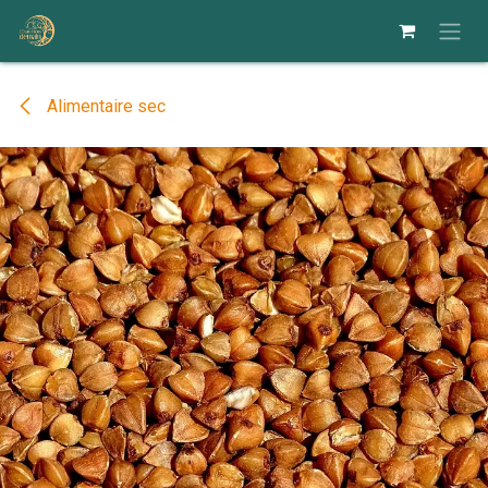
Se rendre au contenu
Alimentaire sec