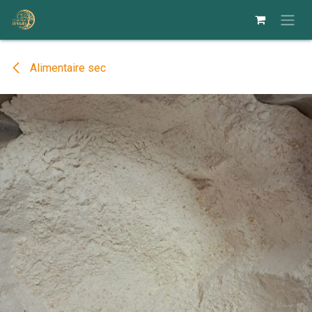
Se rendre au contenu
Alimentaire sec