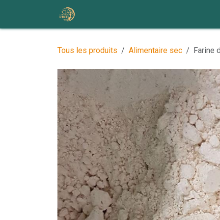
Se rendre au contenu
Accueil
Nos ateliers et événem
Tous les produits
Alimentaire sec
Farine 