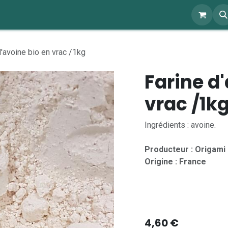
ents
À propos
Blog
Webshop
d'avoine bio en vrac /1kg
Farine d
vrac /1k
Ingrédients : avoine.
Producteur : Origami
Origine : France
4,60
€