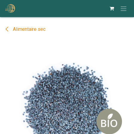
Se rendre au contenu
Alimentaire sec