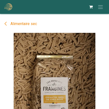
Se rendre au contenu
Alimentaire sec