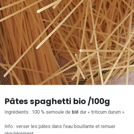
Pâtes spaghetti bio /100g
Ingrédients : 100 % semoule de
blé
dur « triticum durum ».
Info : verser les pâtes dans l’eau bouillante et remuer
régulièrement.