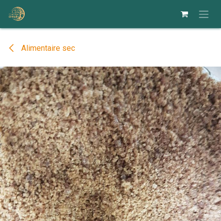
Se rendre au contenu
Alimentaire sec