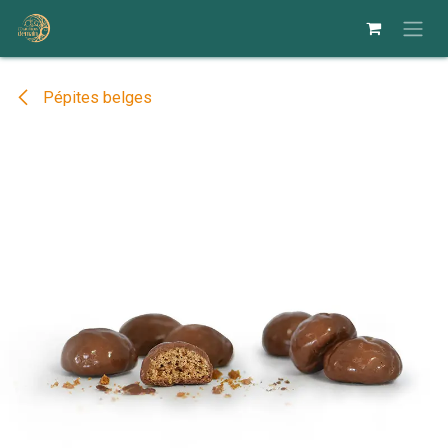
Se rendre au contenu
Pépites belges