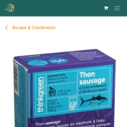
Se rendre au contenu
Bocaux & Condiments