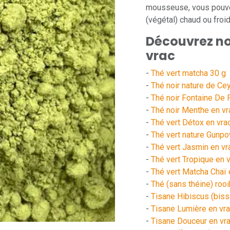
mousseuse, vous pouvez
(végétal) chaud ou froid
Découvrez nos
vrac
-
Thé vert matcha 30 g
-
Thé noir nature de Cey
-
Thé noir Fontaine De 
-
Thé noir Menthe en vr
-
Thé vert Détox en vra
-
Thé vert nature Gunpo
-
Thé vert Jasmin en vr
-
Thé vert Tropique en 
-
Thé vert Matcha Chaï 
-
Thé (sans théine) roo
-
Tisane Hibiscus (biss
-
Tisane Lumière en vr
-
Tisane Douceur en vr