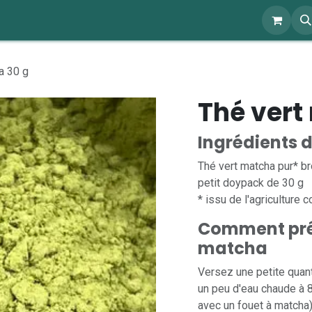
ents
À propos
Blog
Webshop
a 30 g
Thé vert
Ingrédients 
Thé vert matcha pur* br
petit doypack de 30 g
* issu de l'agriculture 
Comment prép
matcha
Versez une petite quant
un peu d'eau chaude à 
avec un fouet à matcha)