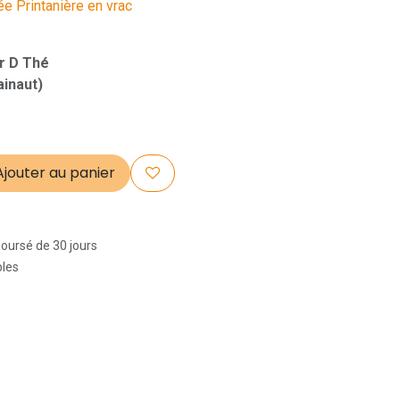
ée Printanière en vrac
r D Thé
ainaut)
jouter au panier
boursé de 30 jours
bles