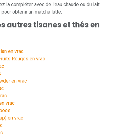
 la compléter avec de l'eau chaude ou du lait
 pour obtenir un matcha latte.
 autres tisanes et thés en
lan en vrac
Fruits Rouges en vrac
ac
c
wder en vrac
ac
vrac
en vrac
iboos
ap) en vrac
ac
ac