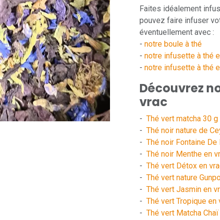
Faites idéalement infu
pouvez faire infuser vo
éventuellement avec :
-
notre boule à thé
-
notre infusette à thé 
-
notre infusette à thé 
Découvrez nos
vrac
-
Thé vert matcha 30 g
-
Thé noir nature de Ce
-
Thé noir Fontaine De 
-
Thé noir Menthe en v
-
Thé vert Détox en vra
-
Thé vert nature Gunp
-
Thé vert Jasmin en v
-
Thé vert Tropique en 
-
Thé vert Matcha Chaï