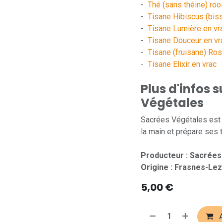
-
Thé (sans théine) ro
-
Tisane Hibiscus (bis
-
Tisane Lumière en vr
-
Tisane Douceur en vr
-
Tisane (fruisane) Ros
-
Tisane Elixir en vrac
Plus d'infos 
Végétales
Sacrées Végétales est u
la main et prépare ses
Producteur : Sacrées
Origine : Frasnes-Lez
5,00
€
A