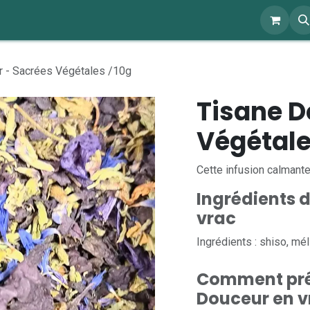
ents
À propos
Blog
Webshop
r - Sacrées Végétales /10g
Tisane D
Végétale
Cette infusion calmant
Ingrédients 
vrac
Ingrédients : shiso, mé
Comment pré
Douceur en v