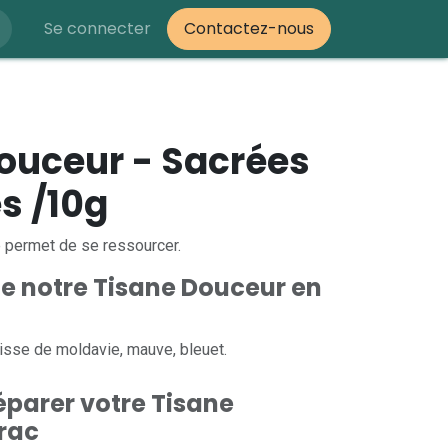
Se connecter
Contactez-nous
ouceur - Sacrées
s /10g
e permet de se ressourcer.
de notre Tisane Douceur en
lisse de moldavie, mauve, bleuet.
parer votre Tisane
rac