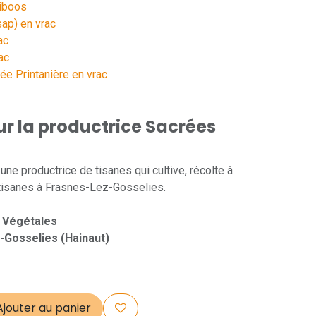
oiboos
sap) en vrac
ac
ac
ée Printanière en vrac
sur la productrice Sacrées
ne productrice de tisanes qui cultive, récolte à
 tisanes à Frasnes-Lez-Gosselies.
 Végétales
-Gosselies (Hainaut)
jouter au panier