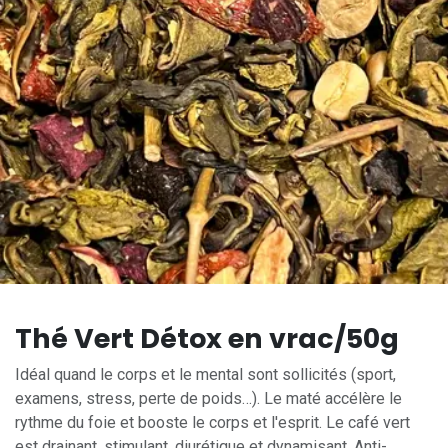
Thé Vert Détox en vrac/50g
Idéal quand le corps et le mental sont sollicités (sport,
examens, stress, perte de poids…). Le maté accélère le
rythme du foie et booste le corps et l'esprit. Le café vert
est drainant, stimulant, diurétique et dynamisant. Anti-