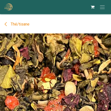
Se rendre au contenu
Thé/tisane