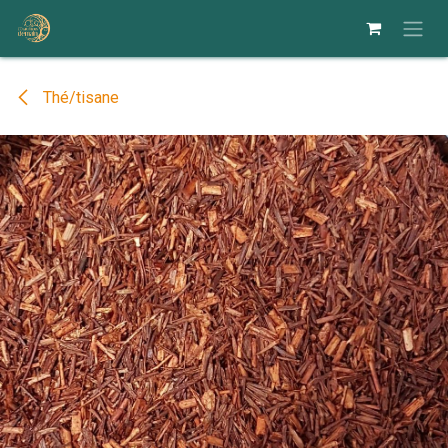
Se rendre au contenu
Thé/tisane