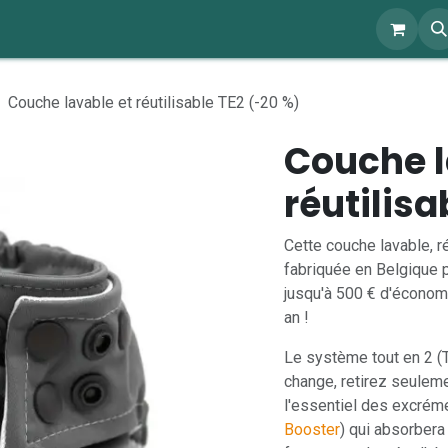
ents
À propos
Blog
Webshop
Couche lavable et réutilisable TE2 (-20 %)
Couche l
réutilisa
Cette couche lavable, r
fabriquée en Belgique 
jusqu'à 500 € d'économ
an !
Le système tout en 2 (T
change, retirez seulem
l'essentiel des excréme
Booster
) qui absorbera