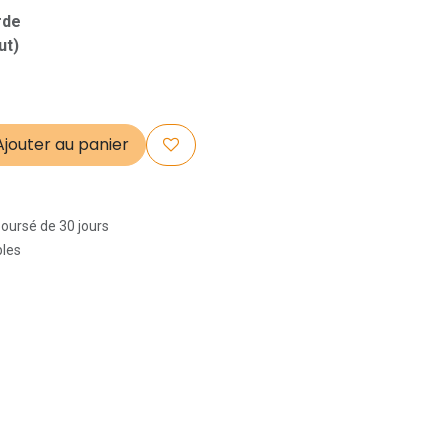
arde
ut)
jouter au panier
boursé de 30 jours
bles