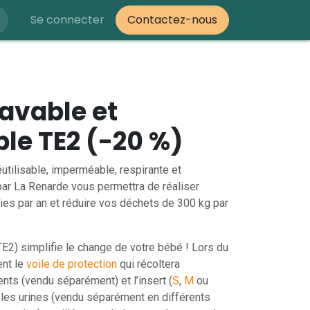
Se connecter
Contactez-nous
avable et
ble TE2 (-20 %)
éutilisable, imperméable, respirante et
par La Renarde vous permettra de réaliser
ies par an et réduire vos déchets de 300 kg par
E2) simplifie le change de votre bébé ! Lors du
ent le
voile de protection
qui récoltera
nts (vendu séparément) et l’insert (
S
,
M
ou
 les urines (vendu séparément en différents