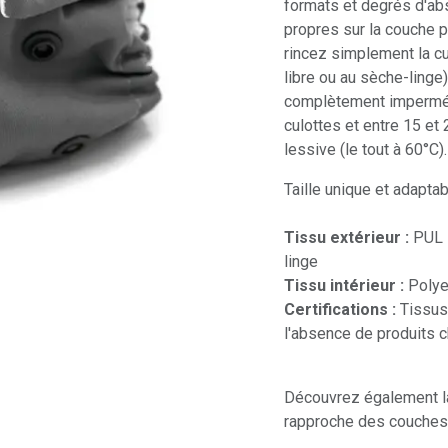
formats et degrés d'abs
propres sur la couche p
rincez simplement la culo
libre ou au sèche-linge).
complètement imperméa
culottes et entre 15 et 
lessive (le tout à 60°C).
Taille unique et adapta
Tissu extérieur :
PUL i
linge
Tissu intérieur :
Polyes
Certifications :
Tissus 
l'absence de produits c
Découvrez également 
rapproche des couches 