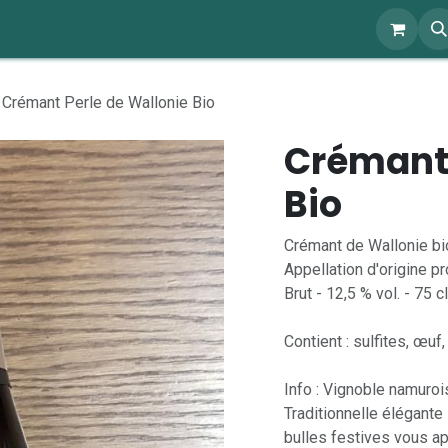
ents
À propos
Blog
Webshop
Crémant Perle de Wallonie Bio
Crémant 
Bio
Crémant de Wallonie bi
Appellation d'origine p
Brut - 12,5 % vol. - 75 cl
Contient : sulfites, œuf, 
Info : Vignoble namuro
Traditionnelle élégant
bulles festives vous a