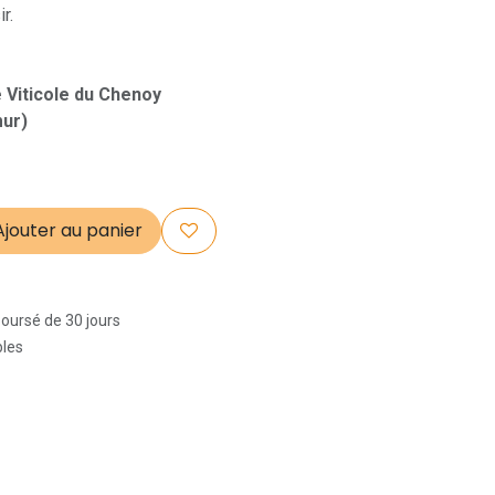
r.
 Viticole du Chenoy
mur)
jouter au panier
boursé de 30 jours
bles