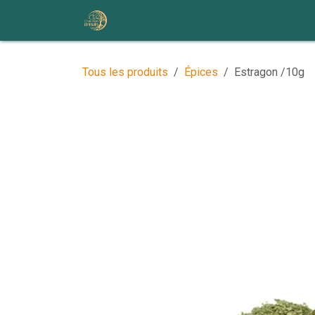
Se rendre au contenu
Accueil
Nos ateliers et événem
Tous les produits
Épices
Estragon /10g