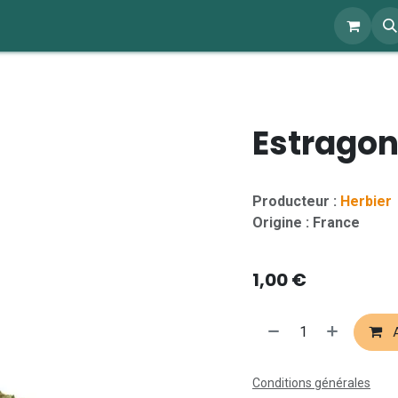
ents
À propos
Blog
Webshop
Estragon
Producteur :
Herbier
Origine : France
1,00
€
A
Conditions générales