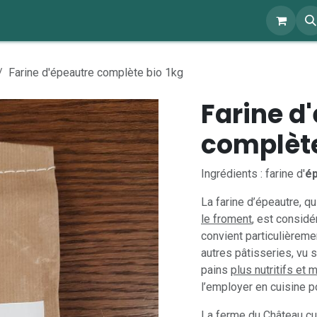
ents
À propos
Blog
Webshop
Farine d'épeautre complète bio 1kg
Farine d
complète
Ingrédients : farine d'
é
La farine d’épeautre, qu
le froment
, est considé
convient particulièremen
autres pâtisseries, vu 
pains
plus nutritifs et
l’employer en cuisine 
La ferme du Château cu