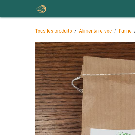
Se rendre au contenu
Accueil
Nos ateliers et événem
Tous les produits
Alimentaire sec
Farine