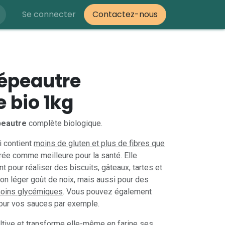
Se connecter
Contactez-nous
'épeautre
 bio 1kg
peautre
complète biologique.
i contient
moins de gluten et plus de fibres que
rée comme meilleure pour la santé. Elle
t pour réaliser des biscuits, gâteaux, tartes et
son léger goût de noix, mais aussi pour des
 moins glycémiques
. Vous pouvez également
pour vos sauces par exemple.
ltive et transforme elle-même en farine ses