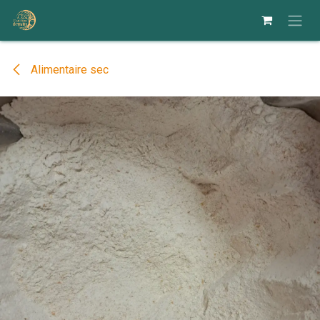
Se rendre au contenu
Alimentaire sec