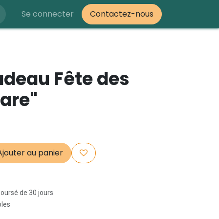
Se connecter
Contactez-nous
adeau Fête des
are"
jouter au panier
boursé de 30 jours
bles