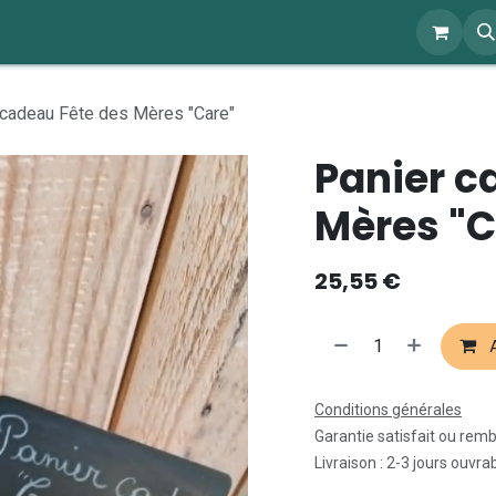
ents
À propos
Blog
Webshop
 cadeau Fête des Mères "Care"
Panier c
Mères "C
25,55
€
A
Conditions générales
Garantie satisfait ou rem
Livraison : 2-3 jours ouvra