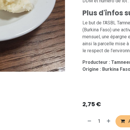
DDM et numéro de lot : 
Plus d'infos 
Le but de l’ASBL Tamne
(Burkina Faso) une activ
mensuel, une épargne e
ainsi la parcelle mise 
le respect de l’enviro
Producteur : Tamnee
Origine : Burkina Fas
2,75
€
A