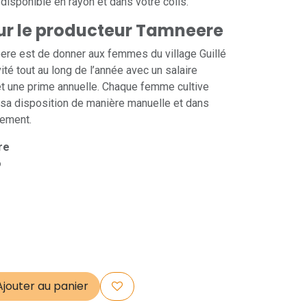
disponible en rayon et dans votre colis.
sur le producteur Tamneere
ere est de donner aux femmes du village Guillé
ité tout au long de l’année avec un salaire
t une prime annuelle. Chaque femme cultive
à sa disposition de manière manuelle et dans
nnement.
re
o
jouter au panier