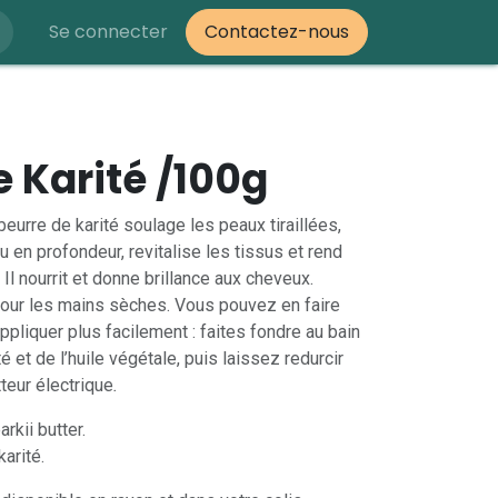
Se connecter
Contactez-nous
e Karité /100g
beurre de karité soulage les peaux tiraillées,
au en profondeur, revitalise les tissus et rend
 Il nourrit et donne brillance aux cheveux.
our les mains sèches. Vous pouvez en faire
’appliquer plus facilement : faites fondre au bain
é et de l’huile végétale, puis laissez redurcir
teur électrique
.
rkii butter.
karité.