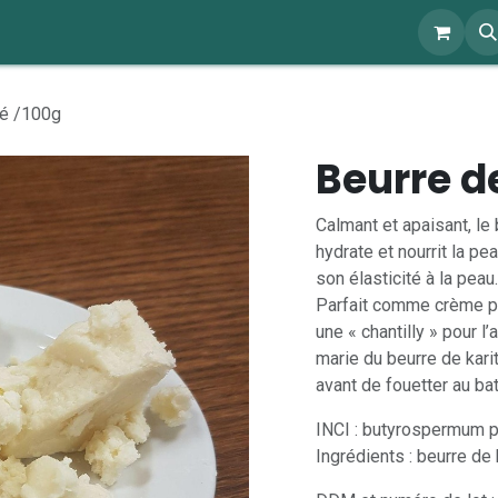
ents
À propos
Blog
Webshop
té /100g
Beurre d
Calmant et apaisant, le 
hydrate et nourrit la pe
son élasticité à la peau.
Parfait comme crème p
une « chantilly » pour l
marie du beurre de karit
avant de fouetter au bat
INCI : butyrospermum pa
Ingrédients : beurre de 