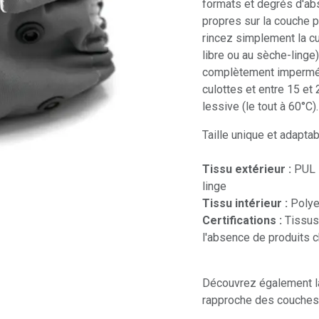
formats et degrés d'abs
propres sur la couche p
rincez simplement la culo
libre ou au sèche-linge).
complètement imperméa
culottes et entre 15 et 
lessive (le tout à 60°C).
Taille unique et adapta
Tissu extérieur :
PUL i
linge
Tissu intérieur :
Polyes
Certifications :
Tissus 
l'absence de produits c
Découvrez également 
rapproche des couches 