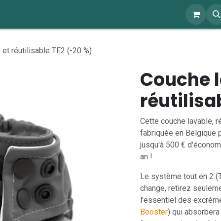
ents
À propos
Blog
Webshop
et réutilisable TE2 (-20 %)
Couche l
réutilisa
Cette couche lavable, r
fabriquée en Belgique 
jusqu'à 500 € d'économ
an !
Le système tout en 2 (T
change, retirez seulem
l'essentiel des excréme
Booster
) qui absorbera