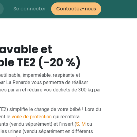
Se connecter
Contactez-nous
avable et
ble TE2 (-20 %)
éutilisable, imperméable, respirante et
par La Renarde vous permettra de réaliser
ies par an et réduire vos déchets de 300 kg par
E2) simplifie le change de votre bébé ! Lors du
ent le
voile de protection
qui récoltera
nts (vendu séparément) et l’insert (
S
,
M
ou
 les urines (vendu séparément en différents