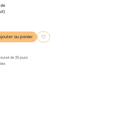
arde
ut)
jouter au panier
boursé de 30 jours
bles