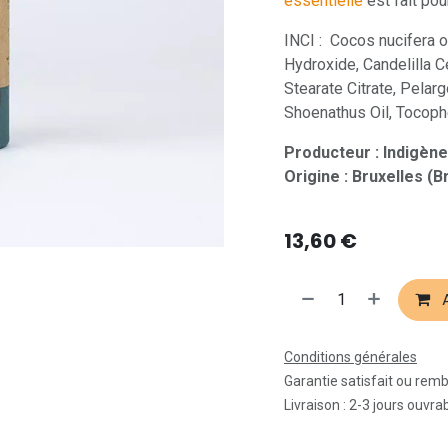
essentielle
est fait pou
INCI : Cocos nucifera 
Hydroxide, Candelilla Ce
Stearate Citrate, Pela
Shoenathus Oil, Tocophero
Producteur : Indigène
Origine : Bruxelles (B
13,60
€
A
Conditions générales
Garantie satisfait ou rem
Livraison : 2-3 jours ouvra