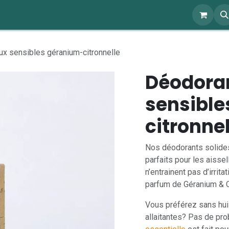
ents
À propos
Blog
Webshop
x sensibles géranium-citronnelle
Déodora
sensible
citronnel
Nos déodorants solides
parfaits pour les aisse
n’entrainent pas d’irrit
parfum de Géranium & Ci
Vous préférez sans hui
allaitantes? Pas de pr