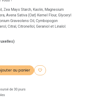
r vous !
oil, Zea Mays Starch, Kaolin, Magnesium
ra, Avena Sativa (Oat) Kernel Flour, Glyceryl
rgonium Graveolens Oil, Cymbopogon
l, Citral, Citronellol, Geraniol et Linalol.
ruxelles)
jouter au panier
boursé de 30 jours
bles