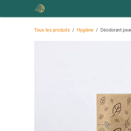
Se rendre au contenu
Accueil
Nos ateliers et événem
Tous les produits
Hygiène
Déodorant peau