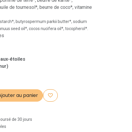
 pomme de terre*, beurre de karité*,
uile de tournesol*, beurre de coco*, vitamine
starch*, butyrospermum parkii butter*, sodium
nuus seed oil*, cocos nucifera oil*, tocopherol*.
ues
-aux-étoiles
mur)
jouter au panier
boursé de 30 jours
bles