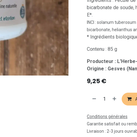
Ingrédients : Fécule de
bicarbonate de soude, h
E*.
INCI : solanum tuberosum 
bicarbonate, helianthus an
* Ingrédients biologiq
Contenu : 85 g
Producteur : L'Herbe
Origine : Gesves (Na
9,25
€
A
Conditions générales
Garantie satisfait ou rem
Livraison : 2-3 jours ouvra