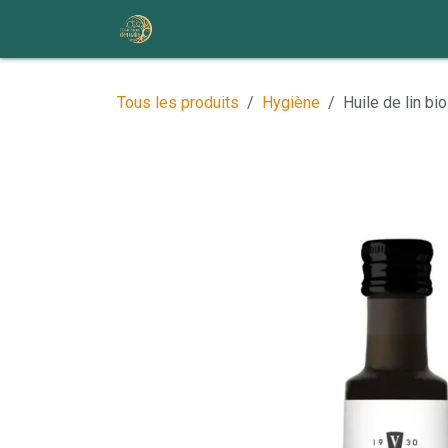
Se rendre au contenu
Accueil
Nos ateliers et événem
Tous les produits
Hygiène
Huile de lin bi