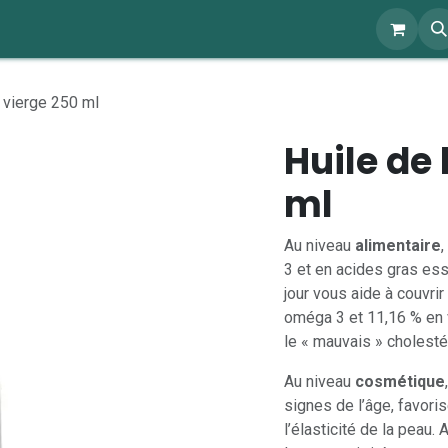
ents
À propos
Blog
Webshop
o vierge 250 ml
Huile de 
ml
Au niveau
alimentaire
,
3 et en acides gras esse
jour vous aide à couvrir
oméga 3 et 11,16 % en v
le « mauvais » cholestér
Au niveau
cosmétique
,
signes de l’âge, favoris
l’élasticité de la peau.