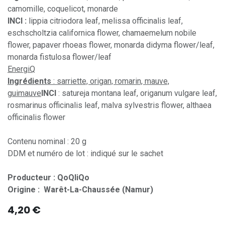
camomille, coquelicot, monarde
INCI :
lippia citriodora leaf, melissa officinalis leaf,
eschscholtzia californica flower, chamaemelum nobile
flower, papaver rhoeas flower, monarda didyma flower/leaf,
monarda fistulosa flower/leaf
EnergiQ
Ingrédients
: sarriette, origan, romarin, mauve,
guimauve
INCI
: satureja montana leaf, origanum vulgare leaf,
rosmarinus officinalis leaf, malva sylvestris flower, althaea
officinalis flower
Contenu nominal : 20 g
DDM et numéro de lot : indiqué sur le sachet
Producteur : QoQliQo
Origine : Warêt-La-Chaussée (Namur)
4,20
€