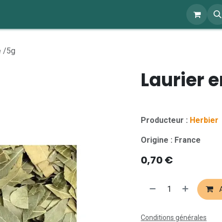
ents
À propos
Blog
Webshop
e /5g
Laurier e
Producteur :
Herbier
Origine : France
0,70
€
A
Conditions générales