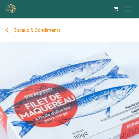
Se rendre au contenu
Bocaux & Condiments