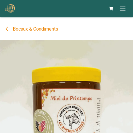
Se rendre au contenu
Bocaux & Condiments