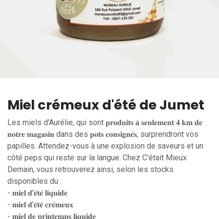
Miel crémeux d'été de Jumet
Les miels d'Aurélie, qui sont 𝐩𝐫𝐨𝐝𝐮𝐢𝐭𝐬 𝐚̀ 𝐬𝐞𝐮𝐥𝐞𝐦𝐞𝐧𝐭 𝟒 𝐤𝐦 𝐝𝐞
𝐧𝐨𝐭𝐫𝐞 𝐦𝐚𝐠𝐚𝐬𝐢𝐧 dans des 𝐩𝐨𝐭𝐬 𝐜𝐨𝐧𝐬𝐢𝐠𝐧𝐞́𝐬, surprendront vos
papilles. Attendez-vous à une explosion de saveurs et un
côté peps qui reste sur la langue. Chez C'était Mieux
Demain, vous retrouverez ainsi, selon les stocks
disponibles du :
- 𝐦𝐢𝐞𝐥 𝐝'𝐞́𝐭𝐞́ 𝐥𝐢𝐪𝐮𝐢𝐝𝐞
- 𝐦𝐢𝐞𝐥 𝐝'𝐞́𝐭𝐞́ 𝐜𝐫𝐞́𝐦𝐞𝐮𝐱
- 𝐦𝐢𝐞𝐥 𝐝𝐞 𝐩𝐫𝐢𝐧𝐭𝐞𝐦𝐩𝐬 𝐥𝐢𝐪𝐮𝐢𝐝𝐞