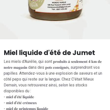
Miel liquide d'été de Jumet
Les miels d'Aurélie, qui sont 𝐩𝐫𝐨𝐝𝐮𝐢𝐭𝐬 𝐚̀ 𝐬𝐞𝐮𝐥𝐞𝐦𝐞𝐧𝐭 𝟒 𝐤𝐦 𝐝𝐞
𝐧𝐨𝐭𝐫𝐞 𝐦𝐚𝐠𝐚𝐬𝐢𝐧 dans des 𝐩𝐨𝐭𝐬 𝐜𝐨𝐧𝐬𝐢𝐠𝐧𝐞́𝐬, surprendront vos
papilles. Attendez-vous à une explosion de saveurs et un
côté peps qui reste sur la langue. Chez C'était Mieux
Demain, vous retrouverez ainsi, selon les stocks
disponibles du :
- 𝐦𝐢𝐞𝐥 𝐝'𝐞́𝐭𝐞́ 𝐥𝐢𝐪𝐮𝐢𝐝𝐞
- 𝐦𝐢𝐞𝐥 𝐝'𝐞́𝐭𝐞́ 𝐜𝐫𝐞́𝐦𝐞𝐮𝐱
- 𝐦𝐢𝐞𝐥 𝐝𝐞 𝐩𝐫𝐢𝐧𝐭𝐞𝐦𝐩𝐬 𝐥𝐢𝐪𝐮𝐢𝐝𝐞