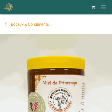
Se rendre au contenu
Bocaux & Condiments