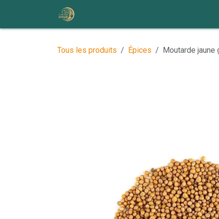
Se rendre au contenu
Accueil
Nos ateliers et événem
Tous les produits
Épices
Moutarde jaune 