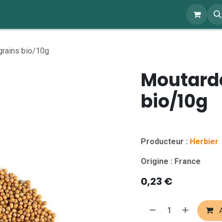
ents
À propos
Blog
Webshop
grains bio/10g
Moutarde
bio/10g
Producteur :
Herbier
Origine : France
0,23
€
A