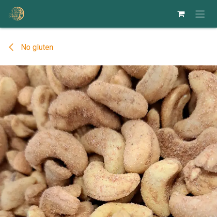
Se rendre au contenu
No gluten