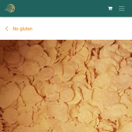
Se rendre au contenu
No gluten