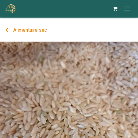
Se rendre au contenu
Alimentaire sec