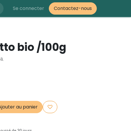
Se connecter
Contactez-nous
otto bio /100g
li.
jouter au panier
boursé de 30 jours