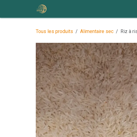
Se rendre au contenu
Accueil
Nos ateliers et événem
Tous les produits
Alimentaire sec
Riz à r