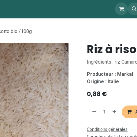
ents
À propos
Blog
Webshop
isotto bio /100g
Riz à ris
Ingrédients : riz Carnaro
Producteur : Markal
Origine : Italie
0,88
€
A
Conditions générales
Garantie satisfait ou rem