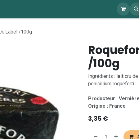
ents
À propos
Blog
Webshop
ck Label /100g
Roquefor
/100g
Ingrédients :
lait
cru de
penicillium roqueforti.
Producteur : Vernièr
Origine : France
3,35
€
A