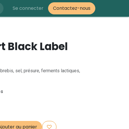
Se connecter
Contactez-nous
t Black Label
 brebis, sel, présure, ferments lactiques,
es
jouter au panier